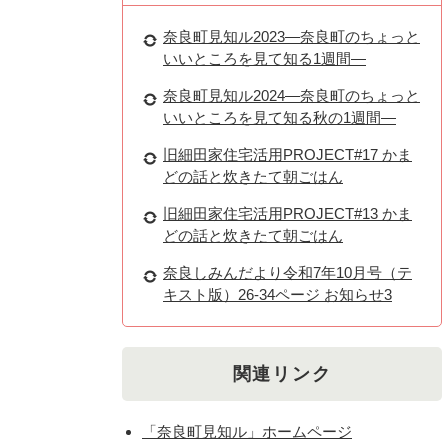
奈良町見知ル2023―奈良町のちょっと
いいところを見て知る1週間―
奈良町見知ル2024―奈良町のちょっと
いいところを見て知る秋の1週間―
旧細田家住宅活用PROJECT#17 かま
どの話と炊きたて朝ごはん
旧細田家住宅活用PROJECT#13 かま
どの話と炊きたて朝ごはん
奈良しみんだより令和7年10月号（テ
キスト版）26-34ページ お知らせ3
関連リンク
「奈良町見知ル」ホームページ