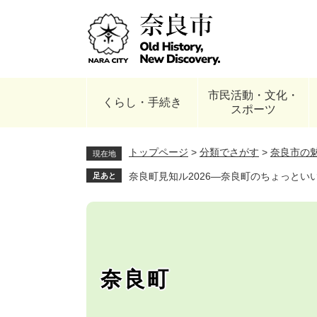
ペ
ー
ジ
の
先
頭
市民活動・文化・
で
くらし・手続き
スポーツ
す
。
トップページ
>
分類でさがす
>
奈良市の
現在地
奈良町見知ル2026―奈良町のちょっとい
足あと
奈良町