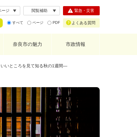
ページ
閲覧補助
緊急・災害
よくある質問
すべて
ページ
PDF
奈良市の魅力
市政情報
といいところを見て知る秋の1週間―