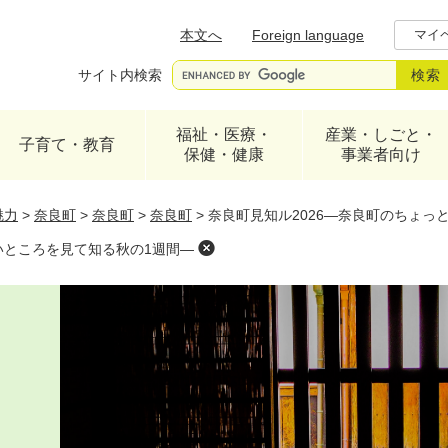
メニューを飛ばして本文へ
本文へ
Foreign language
マイ
サイト内検索
福祉・医療・
産業・しごと・
子育て・教育
保健・健康
事業者向け
魅力
>
奈良町
>
奈良町
>
奈良町
>
奈良町見知ル2026―奈良町のちょっ
いところを見て知る秋の1週間―