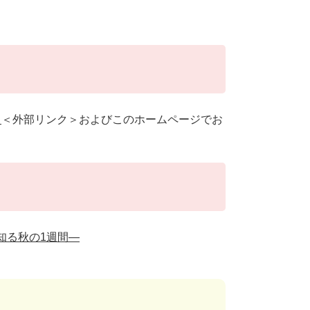
ト
＜外部リンク＞
およびこのホームページでお
知る秋の1週間―