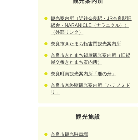
観光案内所
観光案内所（近鉄奈良駅・JR奈良駅旧
駅舎・NARANICLE（ナラニクル））
（外部リンク）
奈良市きたまち転害門観光案内所
奈良市きたまち鍋屋観光案内所（旧鍋
屋交番きたまち案内所）
奈良町南観光案内所「鹿の舟」
奈良市京終駅観光案内所「ハテノミド
リ」
観光施設
奈良市観光駐車場