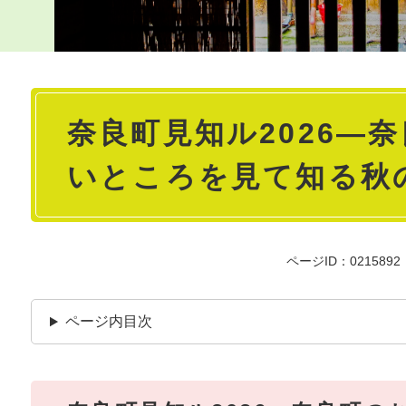
本
奈良町見知ル2026―
文
いところを見て知る秋
ページID：0215892
ページ内目次