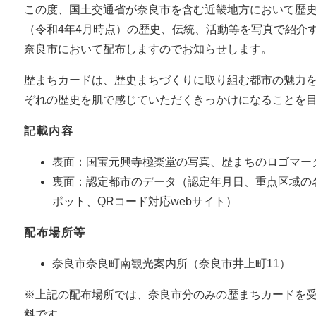
この度、国土交通省が奈良市を含む近畿地方において歴史
（令和4年4月時点）の歴史、伝統、活動等を写真で紹介
奈良市において配布しますのでお知らせします。
歴まちカードは、歴史まちづくりに取り組む都市の魅力
ぞれの歴史を肌で感じていただくきっかけになることを
記載内容
表面：国宝元興寺極楽堂の写真、歴まちのロゴマー
裏面：認定都市のデータ（認定年月日、重点区域の
ポット、QRコード対応webサイト）
配布場所等
奈良市奈良町南観光案内所（奈良市井上町11）
※上記の配布場所では、奈良市分のみの歴まちカードを受
料です。