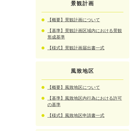
景観計画
【概要】景観計画について
【基準】景観計画区域内における景観
形成基準
【様式】景観計画届出書一式
風致地区
【概要】風致地区について
【基準】風致地区内行為における許可
の基準
【様式】風致地区申請書一式