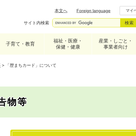
メニューを飛ばして本文へ
本文へ
Foreign language
マイ
サイト内検索
福祉・医療・
産業・しごと・
子育て・教育
保健・健康
事業者向け
等
>
「歴まちカード」について
告物等
本