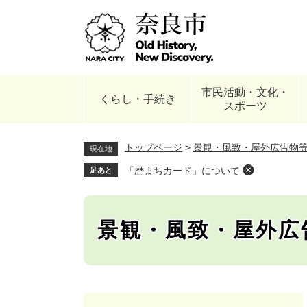
ペ
ー
ジ
の
先
頭
市民活動・文化・
で
くらし・手続き
スポーツ
す
。
トップページ
>
景観・風致・屋外広告物
現在地
「歴まちカード」について
足あと
景観・風致・屋外広