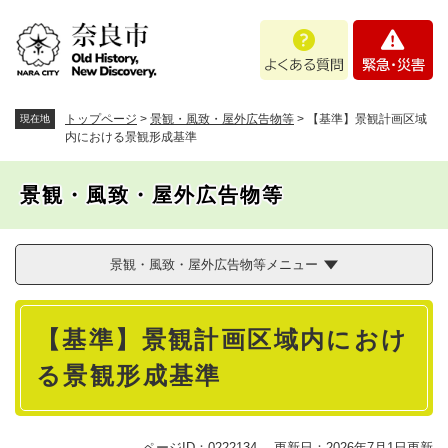
ペ
メニューを飛ばして本文へ
よ
緊
ー
く
急
ジ
あ
・
の
る
災
先
質
害
頭
トップページ
>
景観・風致・屋外広告物等
>
【基準】景観計画区域
現在地
問
で
内における景観形成基準
す
。
景観・風致・屋外広告物等
景観・風致・屋外広告物等メニュー
本
【基準】景観計画区域内におけ
文
る景観形成基準
ページID：0222134
更新日：2026年7月1日更新