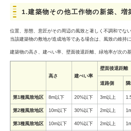
1.建築物その他工作物の新築、増
位置、形態、意匠がその周辺の風致と著しく不調和でな
当該建築物の敷地が造成地等である場合は、風致の維持
建築物の高さ、建ぺい率、壁面後退距離、緑地率が次の
壁面後退距離
高さ
建ぺい率
道路側
隣
第1種風致地区
8m以下
20%以下
3m以上
1
第2種風致地区
10m以下
30%以下
2m以上
1
第3種風致地区
10m以下
40%以下
2m以上
1