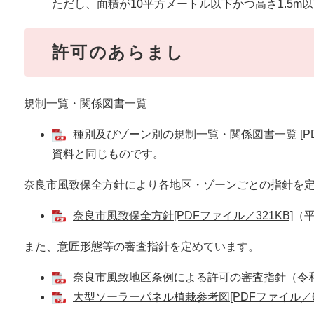
ただし、面積が10平方メートル以下かつ高さ1.5m
許可のあらまし
規制一覧・関係図書一覧
種別及びゾーン別の規制一覧・関係図書一覧 [PDF
資料と同じものです。
奈良市風致保全方針により各地区・ゾーンごとの指針を
奈良市風致保全方針[PDFファイル／321KB]
（平
また、意匠形態等の審査指針を定めています。
奈良市風致地区条例による許可の審査指針（令和8年3
大型ソーラーパネル植栽参考図[PDFファイル／62