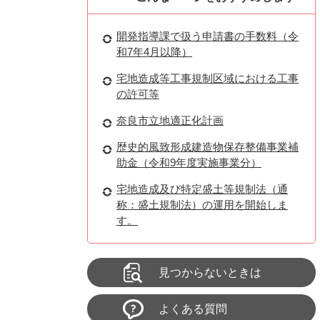
開発指導課で扱う申請書の手数料（令
和7年4月以降）
宅地造成等工事規制区域における工事
の許可等
奈良市立地適正化計画
歴史的風致形成建造物保存整備事業補
助金（令和9年度実施事業分）
宅地造成及び特定盛土等規制法（通
称：盛土規制法）の運用を開始しま
す。
見つからないときは
よくある質問