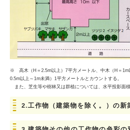
※ 高木（H＝2.5m以上）7平方メートル、中木（H＝1m
0.5m以上～1m未満）1平方メートルとカウントする。
また、芝生等や樹林又は群植については、水平投影面積
2.工作物（建築物を除く。）の
3.建築物その他の工作物の色彩の