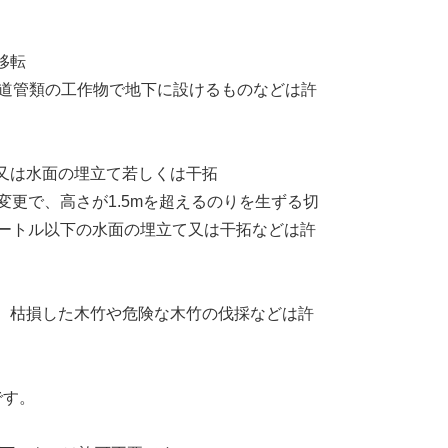
移転
水道管類の工作物で地下に設けるものなどは許
又は水面の埋立て若しくは干拓
変更で、高さが1.5mを超えるのりを生ずる切
メートル以下の水面の埋立て又は干拓などは許
、枯損した木竹や危険な木竹の伐採などは許
です。