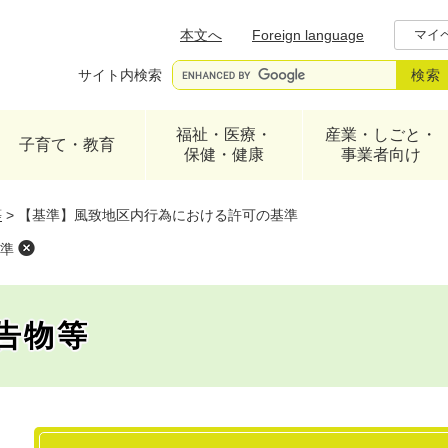
メニューを飛ばして本文へ
本文へ
Foreign language
マイ
サイト内検索
福祉・医療・
産業・しごと・
子育て・教育
保健・健康
事業者向け
等
>
【基準】風致地区内行為における許可の基準
準
告物等
本