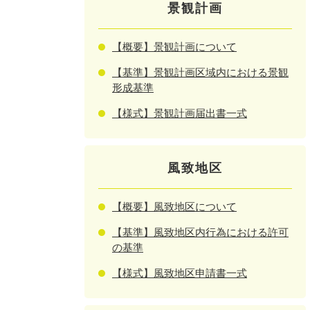
景観計画
【概要】景観計画について
【基準】景観計画区域内における景観
形成基準
【様式】景観計画届出書一式
風致地区
【概要】風致地区について
【基準】風致地区内行為における許可
の基準
【様式】風致地区申請書一式