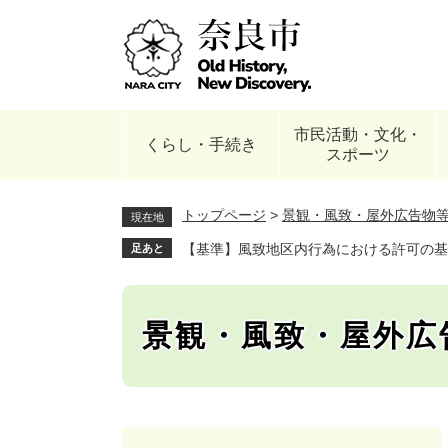
ペ
ー
ジ
の
先
頭
市民活動・文化・
で
くらし・手続き
スポーツ
す
。
トップページ
>
景観・風致・屋外広告物
現在地
【基準】風致地区内行為における許可の基
足あと
景観・風致・屋外広