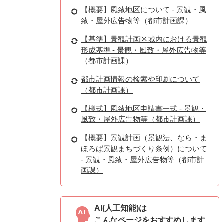
【概要】風致地区について - 景観・風
致・屋外広告物等（都市計画課）
【基準】景観計画区域内における景観
形成基準 - 景観・風致・屋外広告物等
（都市計画課）
都市計画情報の検索や印刷について
（都市計画課）
【様式】風致地区申請書一式 - 景観・
風致・屋外広告物等（都市計画課）
【概要】景観計画（景観法、なら・ま
ほろば景観まちづくり条例）について
- 景観・風致・屋外広告物等（都市計
画課）
AI(人工知能)は
こんなページをおすすめします