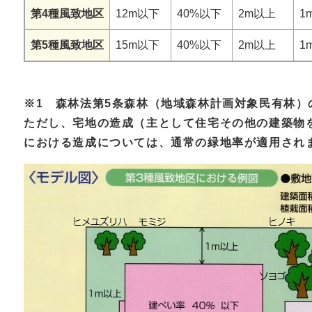
第4種風致地区
12m以下
40%以下
2m以上
1
第5種風致地区
15m以下
40%以下
2m以上
1
※1 森林法第5条森林（地域森林計画対象民有林
ただし、宅地の造成（主として住宅その他の建築物
における造成については、通常の緑地率が適用され