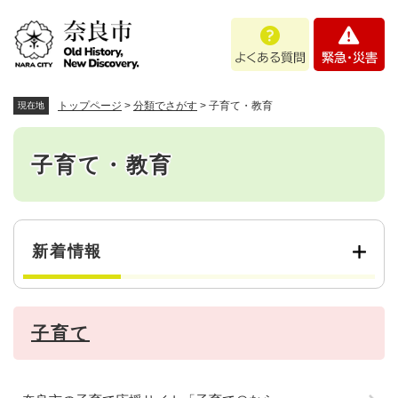
ペ
メニューを飛ばして本文へ
よ
緊
ー
く
急
ジ
あ
・
の
る
災
先
質
害
頭
トップページ
>
分類でさがす
>
子育て・教育
現在地
問
で
本
す
。
子育て・教育
文
新着情報
子育て