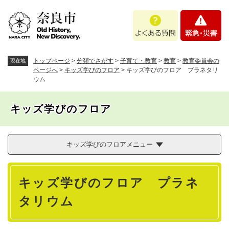
ペ
メニューを飛ばして本文へ
よ
緊
ー
く
急
ジ
あ
・
の
る
災
先
質
害
頭
トップページ
>
分類でさがす
>
子育て・教育
>
教育
>
教育委員会の
現在地
問
で
ページへ
>
キッズ学びのフロア
>
キッズ学びのフロア プラネタリ
ウム
す
。
キッズ学びのフロア
キッズ学びのフロアメニュー
本
キッズ学びのフロア プラネ
文
タリウム