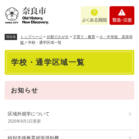
ペ
メニューを飛ばして本文へ
よ
緊
ー
く
急
ジ
あ
・
の
る
災
先
質
害
頭
トップページ
>
分類でさがす
>
子育て・教育
>
小・中学校、高等学
現在地
問
で
校
>
学校・通学区域一覧
す
本
。
学校・通学区域一覧
文
お知らせ
区域外就学について
2026年8月1日更新
特別支援教育就学奨励費