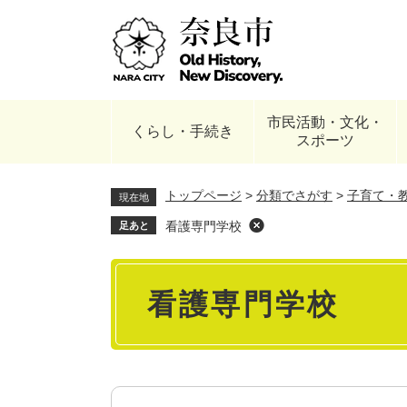
ペ
ー
ジ
の
先
頭
市民活動・文化・
で
くらし・手続き
スポーツ
す
。
トップページ
>
分類でさがす
>
子育て・
現在地
看護専門学校
足あと
本
看護専門学校
文