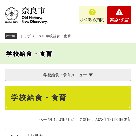
ペ
メニューを飛ばして本文へ
よ
緊
ー
く
急
ジ
あ
・
の
る
災
先
質
害
頭
トップページ
>
学校給食・食育
現在地
問
で
す
学校給食・食育
。
学校給食・食育メニュー
本
学校給食・食育
文
ページID：0187152
更新日：2022年12月23日更新