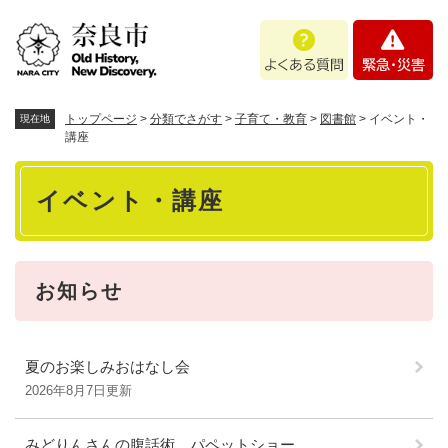
ペ
メニューを飛ばして本文へ
よ
緊
ー
く
急
ジ
あ
・
の
る
災
先
質
害
頭
トップページ
>
分類でさがす
>
子育て・教育
>
図書館
>
イベント・
現在地
問
で
講座
す
本
。
イベント・講座
文
お知らせ
夏のお楽しみおはなし会
2026年8月7日更新
みどりんさんの腹話術 パペットショー