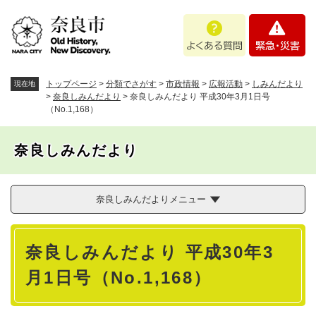
ペ
メニューを飛ばして本文へ
よ
緊
ー
く
急
ジ
あ
・
の
る
災
先
質
害
頭
トップページ
>
分類でさがす
>
市政情報
>
広報活動
>
しみんだより
現在地
問
で
>
奈良しみんだより
>
奈良しみんだより 平成30年3月1日号
（No.1,168）
す
。
奈良しみんだより
奈良しみんだよりメニュー
本
奈良しみんだより 平成30年3
文
月1日号（No.1,168）