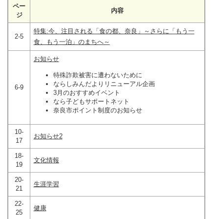
ペー
内容
ジ
特集:今、注目される「食の都、奈良」～さらに「もう一
2-5
食、もう一泊」のまちへ～
お知らせ
特殊詐欺被害に遭わないために
ならしみんだよりリニューアル企画
6-9
3月のおすすめイベント
なら子どもサポートネット
奈良市ポイント制度のお知らせ
10-
お知らせ2
17
18-
文化情報
19
20-
生涯学習
21
22-
健康
25