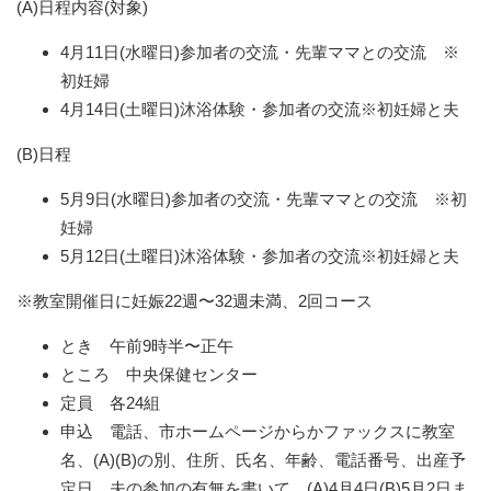
(A)日程内容(対象)
4月11日(水曜日)参加者の交流・先輩ママとの交流 ※
初妊婦
4月14日(土曜日)沐浴体験・参加者の交流※初妊婦と夫
(B)日程
5月9日(水曜日)参加者の交流・先輩ママとの交流 ※初
妊婦
5月12日(土曜日)沐浴体験・参加者の交流※初妊婦と夫
※教室開催日に妊娠22週〜32週未満、2回コース
とき 午前9時半〜正午
ところ 中央保健センター
定員 各24組
申込 電話、市ホームページからかファックスに教室
名、(A)(B)の別、住所、氏名、年齢、電話番号、出産予
定日、夫の参加の有無を書いて、(A)4月4日(B)5月2日ま