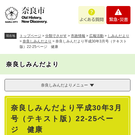
ペ
メニューを飛ばして本文へ
よ
緊
ー
く
急
ジ
あ
・
の
る
災
先
質
害
頭
トップページ
>
分類でさがす
>
市政情報
>
広報活動
>
しみんだより
現在地
問
で
>
奈良しみんだより
>
奈良しみんだより平成30年3月号（テキスト
版）22-25ページ 健康
す
。
奈良しみんだより
奈良しみんだよりメニュー
本
奈良しみんだより平成30年3月
文
号（テキスト版）22-25ペー
ジ 健康