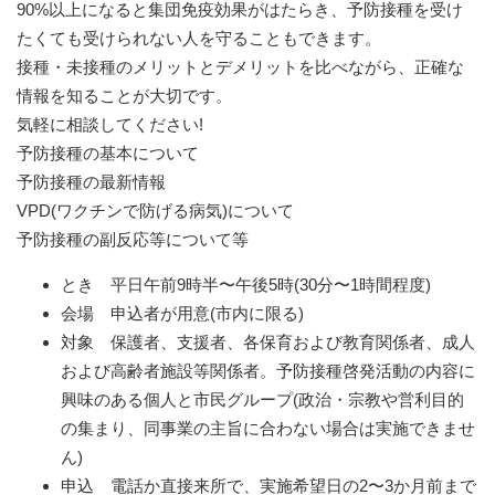
90%以上になると集団免疫効果がはたらき、予防接種を受け
たくても受けられない人を守ることもできます。
接種・未接種のメリットとデメリットを比べながら、正確な
情報を知ることが大切です。
気軽に相談してください!
予防接種の基本について
予防接種の最新情報
VPD(ワクチンで防げる病気)について
予防接種の副反応等について等
とき 平日午前9時半〜午後5時(30分〜1時間程度)
会場 申込者が用意(市内に限る)
対象 保護者、支援者、各保育および教育関係者、成人
および高齢者施設等関係者。予防接種啓発活動の内容に
興味のある個人と市民グループ(政治・宗教や営利目的
の集まり、同事業の主旨に合わない場合は実施できませ
ん)
申込 電話か直接来所で、実施希望日の2〜3か月前まで