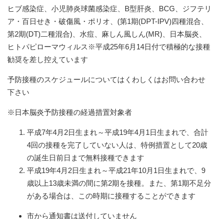
ヒブ感染症、小児肺炎球菌感染症、B型肝炎、BCG、ジフテリ
ア・百日せき・破傷風・ポリオ、(第1期(DPT-IPV)四種混合、
第2期(DT)二種混合)、水痘、麻しん風しん(MR)、日本脳炎、
ヒトパピローマウィルス※平成25年6月14日付で積極的な接種
勧奨を差し控えています
予防接種のスケジュールについてはくわしくはお問い合わせ
下さい
※日本脳炎予防接種の経過措置対象者
平成7年4月2日生まれ～平成19年4月1日生まれで、合計
4回の接種を完了していない人は、特例措置として20歳
の誕生日前日まで無料接種できます
平成19年4月2日生まれ～平成21年10月1日生まれで、9
歳以上13歳未満の間に第2期を接種。また、第1期不足分
がある場合は、この時期に接種することができます
市から通知書は送付していません