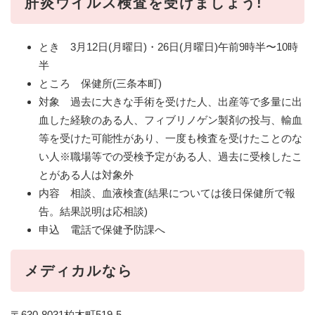
肝炎ウイルス検査を受けましょう!
とき 3月12日(月曜日)・26日(月曜日)午前9時半〜10時
半
ところ 保健所(三条本町)
対象 過去に大きな手術を受けた人、出産等で多量に出
血した経験のある人、フィブリノゲン製剤の投与、輸血
等を受けた可能性があり、一度も検査を受けたことのな
い人※職場等での受検予定がある人、過去に受検したこ
とがある人は対象外
内容 相談、血液検査(結果については後日保健所で報
告。結果説明は応相談)
申込 電話で保健予防課へ
メディカルなら
〒630‐8031柏木町519‐5