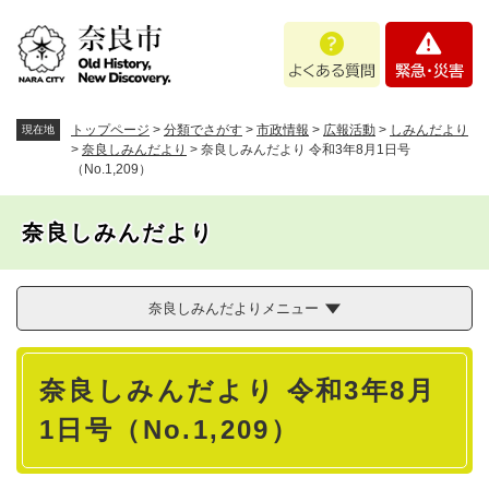
ペ
メニューを飛ばして本文へ
よ
緊
ー
く
急
ジ
あ
・
の
る
災
先
質
害
頭
トップページ
>
分類でさがす
>
市政情報
>
広報活動
>
しみんだより
現在地
問
で
>
奈良しみんだより
>
奈良しみんだより 令和3年8月1日号
（No.1,209）
す
。
奈良しみんだより
奈良しみんだよりメニュー
本
奈良しみんだより 令和3年8月
文
1日号（No.1,209）