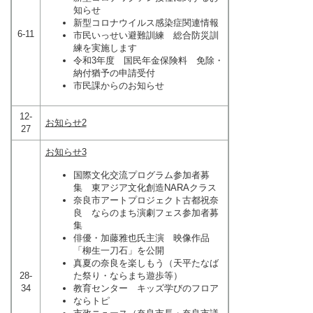
知らせ
新型コロナウイルス感染症関連情報
6-11
市民いっせい避難訓練 総合防災訓
練を実施します
令和3年度 国民年金保険料 免除・
納付猶予の申請受付
市民課からのお知らせ
12-
お知らせ2
27
お知らせ3
国際文化交流プログラム参加者募
集 東アジア文化創造NARAクラス
奈良市アートプロジェクト古都祝奈
良 ならのまち演劇フェス参加者募
集
俳優・加藤雅也氏主演 映像作品
「柳生一刀石」を公開
真夏の奈良を楽しもう（天平たなば
28-
た祭り・ならまち遊歩等）
34
教育センター キッズ学びのフロア
ならトピ