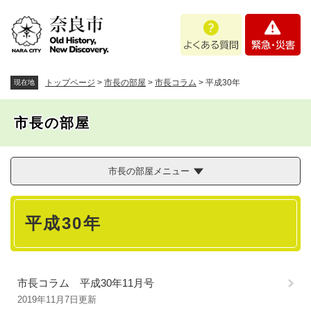
ペ
メニューを飛ばして本文へ
よ
緊
ー
く
急
ジ
あ
・
の
る
災
先
質
害
頭
トップページ
>
市長の部屋
>
市長コラム
>
平成30年
現在地
問
で
す
市長の部屋
。
市長の部屋メニュー
本
平成30年
文
市長コラム 平成30年11月号
2019年11月7日更新