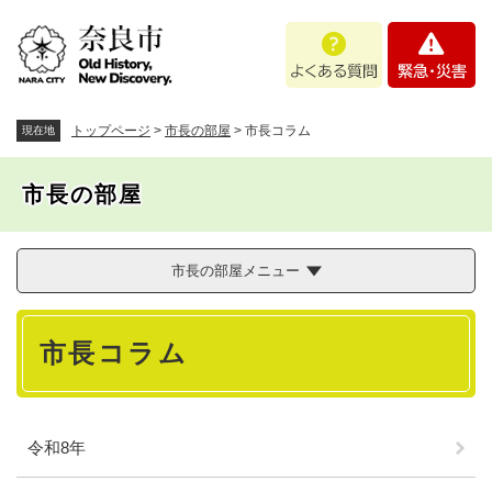
ペ
メニューを飛ばして本文へ
よ
緊
ー
く
急
ジ
あ
・
の
る
災
先
質
害
頭
トップページ
>
市長の部屋
>
市長コラム
現在地
問
で
す
市長の部屋
。
市長の部屋メニュー
本
市長コラム
文
令和8年