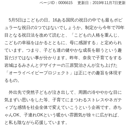
ページID：0006615
更新日：2019年11月7日更新
5月5日はこどもの日。16ある国民の祝日の中でも最もポピ
ュラーな祝日の1つではないでしょうか。制定から今年で70年
目となる祝日法を改めて読むと、「こどもの人格を重んじ、
こどもの幸福をはかるとともに、母に感謝する」と定められ
ています。つまり、子ども達の健やかな成長を願うという趣
旨だけではない事が分かります。昨年、奈良で子育てをする
岩城はるみさんとデザイナーの三原賢治さんが立ち上げた
「オーライベイビープロジェクト」は正にその趣旨を体現す
るもの。
外出先で突然子どもが泣き出して、周囲の冷ややかな目に
気まずい思いをした等、子育てにまつわるストレスやネガテ
ィブな感情を社会全体で変えていこうという企画です。赤ち
ゃんOK、子連れOKという暖かい雰囲気が徐々に広がれば、
と私も陰ながら応援しています。