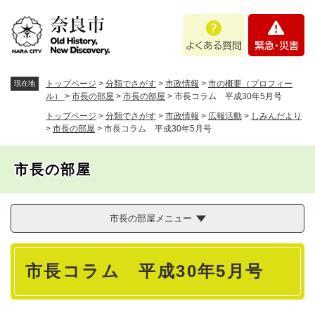
ペ
メニューを飛ばして本文へ
よ
緊
ー
く
急
ジ
あ
・
の
る
災
先
質
害
頭
トップページ
>
分類でさがす
>
市政情報
>
市の概要（プロフィー
現在地
問
で
ル）
>
市長の部屋
>
市長の部屋
>
市長コラム 平成30年5月号
す
トップページ
>
分類でさがす
>
市政情報
>
広報活動
>
しみんだより
。
>
市長の部屋
>
市長コラム 平成30年5月号
市長の部屋
市長の部屋メニュー
本
市長コラム 平成30年5月号
文