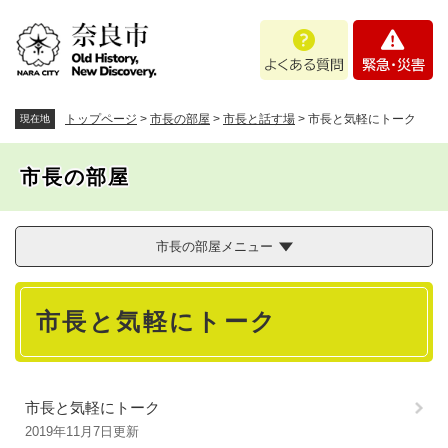
ペ
メニューを飛ばして本文へ
よ
緊
ー
く
急
ジ
あ
・
の
る
災
先
質
害
頭
トップページ
>
市長の部屋
>
市長と話す場
>
市長と気軽にトーク
現在地
問
で
す
市長の部屋
。
市長の部屋メニュー
本
市長と気軽にトーク
文
市長と気軽にトーク
2019年11月7日更新