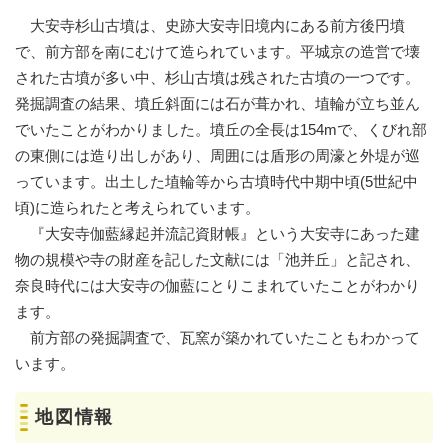
大安寺杉山古墳は、史跡大安寺旧境内にある前方後円墳
で、前方部を南にむけて造られています。平城京の造営で壊
された古墳が多い中、杉山古墳は残された古墳の一つです。
発掘調査の結果、墳丘斜面には石が葺かれ、埴輪が立ち並ん
でいたことがわかりました。墳丘の全長は154mで、くびれ部
の東側には造り出しがあり、周囲には盾形の周濠と外堤が巡
っています。出土した埴輪等から古墳時代中期中頃(5世紀中
頃)に造られたと考えられています。
『大安寺伽藍縁起并流記資財帳』という大安寺にあった建
物の規模や寺の財産を記した文献には「池并丘」と記され、
奈良時代には大安寺の伽藍にとりこまれていたことがわかり
ます。
前方部の発掘調査で、瓦窯が築かれていたこともわかって
います。
地図情報