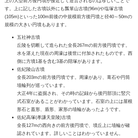
上の大型前方後円墳が接近して造営されるのは珍しいことで
す。上に記した古墳以外にも瓢箪山古墳(96m)や塩塚古墳
(105m)といった100m前後の中規模前方後円墳と径40～50mの
規模の大きい円墳もあります。
五社神古墳
丘陵を切断して造られた全長267mの前方後円墳です。
水を湛えた現在の周濠は後世に付加されたものです。西
側に方墳1基を含む3基の陪塚があります。
佐紀陵山古墳
全長203mの前方後円墳です。周濠があり、葺石や円筒
埴輪列が巡っています。
大正4年に盗掘され、その時の記録から後円部頂に竪穴
式石室があることがわかっています。石室の上には屋根
形石と蓋形、盾形、家形の埴輪があったようです。
佐紀高塚(孝謙天皇陵)古墳
全長127mの西向きの前方後円墳で、墳丘上に埴輪が確
認されています。詳しいことはわかっていません。