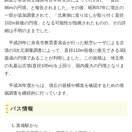
86mの円墳」と報告されました。その後、昭和57年に墳丘の
一部が追加調査されて、「北東側に造り出しが取り付く直径
102m前後の円墳」となる可能性が指摘されたものの、その詳
細は不明のままでした。
平成29年に奈良市教育委員会が行った航空レーザによる古
墳の3次元測量調査によって、直径110m前後に復元できる3段
築成の円墳であることが判明しました。この規模は、埼玉県
の丸墓山古墳(直径105m)を上回り、国内最大の円墳となりま
す。
平成30年度からは、墳丘の規模や構造を確認するための発
掘調査を継続的に行っています。
バス情報
富雄駅から