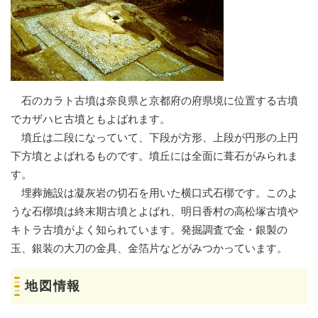
石のカラト古墳は奈良県と京都府の府県境に位置する古墳
でカザハヒ古墳ともよばれます。
墳丘は二段になっていて、下段が方形、上段が円形の上円
下方墳とよばれるものです。墳丘には全面に葺石がみられま
す。
埋葬施設は凝灰岩の切石を用いた横口式石槨です。このよ
うな石槨墳は終末期古墳とよばれ、明日香村の高松塚古墳や
キトラ古墳がよく知られています。発掘調査で金・銀製の
玉、銀装の大刀の金具、金箔片などがみつかっています。
地図情報