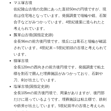
マエ塚古墳
佐紀陵山古墳の北側にあった直径50mの円墳ですが、現
在は住宅地となっています。発掘調査で埴輪や鏡、石製
合子などがみつかっています。4世紀後葉に造られたと
考えられています。
瓢箪山古墳(国指定史跡)
全長96mの前方後円墳です。墳丘には葺石と埴輪が確認
されています。4世紀末～5世紀初頭の古墳と考えられて
います。
猫塚古墳
全長120mの西向きの前方後円墳です。発掘調査で粘土
槨を割石で囲んだ埋葬施設がみつかっており、石釧や
刀、剣が出土しています。
塩塚古墳(国指定史跡)
全長105mの前方後円墳で、周濠がありますが、後円部
だけに巡っているようです。埋葬施設は粘土槨で、鉄剣
や鉄斧が出土しています。5世紀前半の古墳と考えられ