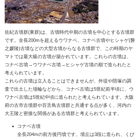
佐紀古墳群(東群)は、古墳時代中期の古墳を中心とする古墳群
です。全長200mを超えるウワナベ、コナベ古墳やヒシャゲ(磐
之媛陵)古墳などの大型古墳からなる古墳群で、この時期のヤ
マトでは最大級の古墳が築かれています。これらの古墳は、
コナベ古墳→ウワナベ古墳→ヒシャゲ古墳の順で造られたと
考えられています。
これらの古墳は立入ることはできませんが、外堤や陪塚の調
査で出土した埴輪などから、コナベ古墳は5世紀前半頃に、ウ
ワナベ古墳は5世紀中頃に造られたと考えられています。大阪
府の古市古墳群や百舌鳥古墳群と共通する点が多く、河内の
大王陵と密接な関係がある古墳群と考えられています。
コナベ古墳
全長204mの前方後円墳です。墳丘は3段に造られ、くび