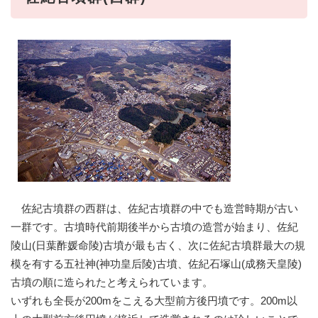
佐紀古墳群の西群は、佐紀古墳群の中でも造営時期が古い
一群です。古墳時代前期後半から古墳の造営が始まり、佐紀
陵山(日葉酢媛命陵)古墳が最も古く、次に佐紀古墳群最大の規
模を有する五社神(神功皇后陵)古墳、佐紀石塚山(成務天皇陵)
古墳の順に造られたと考えられています。
いずれも全長が200mをこえる大型前方後円墳です。200m以