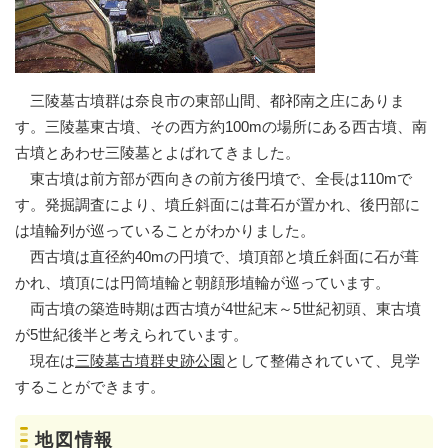
三陵墓古墳群は奈良市の東部山間、都祁南之庄にありま
す。三陵墓東古墳、その西方約100mの場所にある西古墳、南
古墳とあわせ三陵墓とよばれてきました。
東古墳は前方部が西向きの前方後円墳で、全長は110mで
す。発掘調査により、墳丘斜面には葺石が置かれ、後円部に
は埴輪列が巡っていることがわかりました。
西古墳は直径約40mの円墳で、墳頂部と墳丘斜面に石が葺
かれ、墳頂には円筒埴輪と朝顔形埴輪が巡っています。
両古墳の築造時期は西古墳が4世紀末～5世紀初頭、東古墳
が5世紀後半と考えられています。
現在は
三陵墓古墳群史跡公園
として整備されていて、見学
することができます。
地図情報