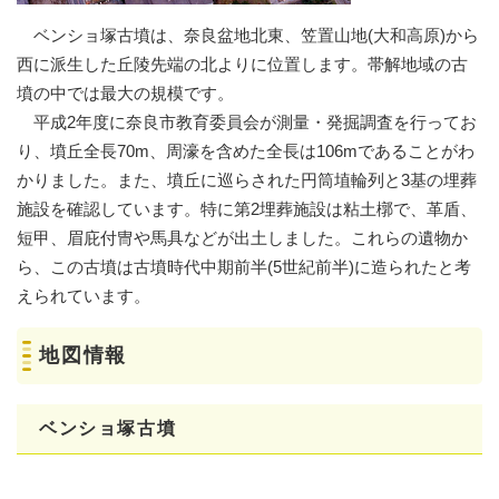
ベンショ塚古墳は、奈良盆地北東、笠置山地(大和高原)から
西に派生した丘陵先端の北よりに位置します。帯解地域の古
墳の中では最大の規模です。
平成2年度に奈良市教育委員会が測量・発掘調査を行ってお
り、墳丘全長70m、周濠を含めた全長は106mであることがわ
かりました。また、墳丘に巡らされた円筒埴輪列と3基の埋葬
施設を確認しています。特に第2埋葬施設は粘土槨で、革盾、
短甲、眉庇付冑や馬具などが出土しました。これらの遺物か
ら、この古墳は古墳時代中期前半(5世紀前半)に造られたと考
えられています。
地図情報
ベンショ塚古墳