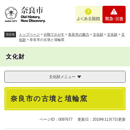
ペ
メニューを飛ばして本文へ
よ
緊
ー
く
急
ジ
あ
・
の
る
災
先
質
害
頭
トップページ
>
分類でさがす
>
奈良市の魅力
>
文化財
>
文化財
>
文
現在地
問
で
化財
>
奈良市の古墳と埴輪窯
す
。
文化財
文化財メニュー
本
奈良市の古墳と埴輪窯
文
ページID：0097677
更新日：2019年11月7日更新