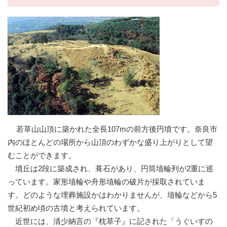
若草山山頂に築かれた全長107mの前方後円墳です。奈良市
内のほとんどの場所から山頂のわずかな盛り上がりとして望
むことができます。
墳丘は2段に築成され、葺石があり、円筒埴輪列が2重に巡
っています。家形埴輪や舟形埴輪の破片が採取されていま
す。どのような埋葬施設かはわかりませんが、埴輪などから5
世紀初め頃の古墳と考えられています。
近世には、清少納言の『枕草子』に記された「うぐいすの