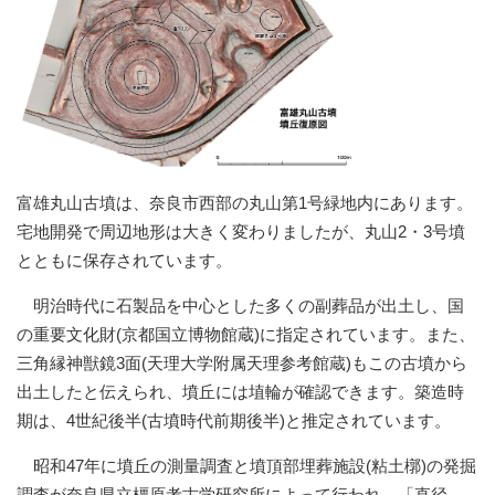
富雄丸山古墳は、奈良市西部の丸山第1号緑地内にあります。
宅地開発で周辺地形は大きく変わりましたが、丸山2・3号墳
とともに保存されています。
明治時代に石製品を中心とした多くの副葬品が出土し、国
の重要文化財(京都国立博物館蔵)に指定されています。また、
三角縁神獣鏡3面(天理大学附属天理参考館蔵)もこの古墳から
出土したと伝えられ、墳丘には埴輪が確認できます。築造時
期は、4世紀後半(古墳時代前期後半)と推定されています。
昭和47年に墳丘の測量調査と墳頂部埋葬施設(粘土槨)の発掘
調査が奈良県立橿原考古学研究所によって行われ、「直径