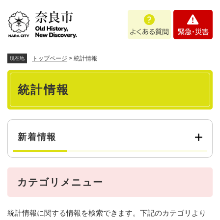
ペ
メニューを飛ばして本文へ
よ
緊
ー
く
急
ジ
あ
・
の
る
災
先
質
害
頭
トップページ
>
統計情報
現在地
問
で
本
す
統計情報
。
文
新着情報
カテゴリメニュー
統計情報に関する情報を検索できます。下記のカテゴリより