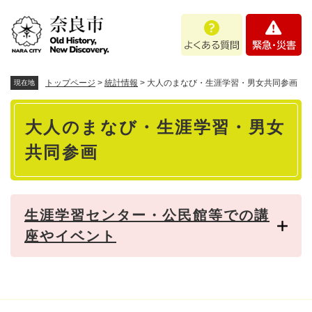
ペ
メニューを飛ばして本文へ
よ
緊
ー
く
急
ジ
あ
・
の
る
災
先
質
害
頭
トップページ
>
統計情報
>
大人のまなび・生涯学習・男女共同参画
現在地
問
で
本
す
大人のまなび・生涯学習・男女
。
文
共同参画
生涯学習センター・公民館等での講
座やイベント