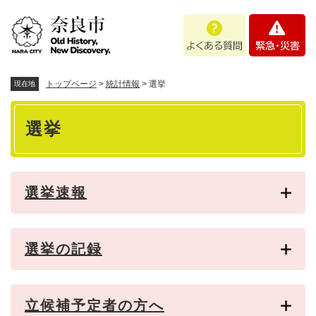
ペ
メニューを飛ばして本文へ
よ
緊
ー
く
急
ジ
あ
・
の
る
災
先
質
害
頭
トップページ
>
統計情報
>
選挙
現在地
問
で
本
す
選挙
。
文
選挙速報
選挙の記録
立候補予定者の方へ