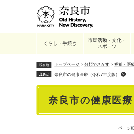
ペ
ー
ジ
の
先
頭
市民活動・文化・
で
くらし・手続き
スポーツ
す
。
トップページ
>
分類でさがす
>
福祉・医
現在地
奈良市の健康医療（令和7年度版）
足あと
本
奈良市の健康医療
文
ページID