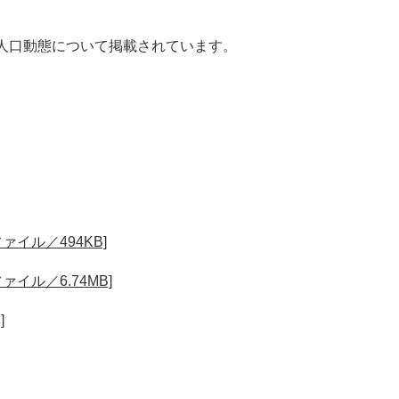
人口動態について掲載されています。
。
ァイル／494KB]
イル／6.74MB]
]