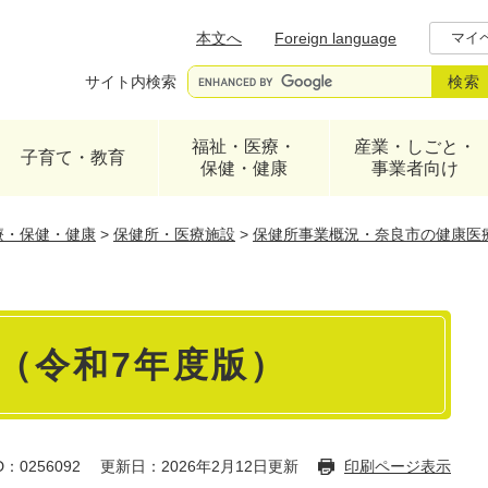
メニューを飛ばして本文へ
本文へ
Foreign language
マイ
サイト内検索
福祉・医療・
産業・しごと・
子育て・教育
保健・健康
事業者向け
療・保健・健康
>
保健所・医療施設
>
保健所事業概況・奈良市の健康医
（令和7年度版）
：0256092
更新日：2026年2月12日更新
印刷ページ表示