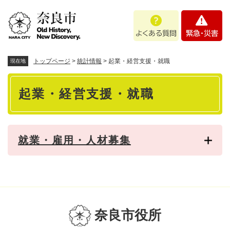
ペ
メニューを飛ばして本文へ
よ
緊
ー
く
急
ジ
あ
・
の
る
災
先
質
害
頭
トップページ
>
統計情報
>
起業・経営支援・就職
現在地
問
で
本
す
起業・経営支援・就職
。
文
就業・雇用・人材募集
奈良市役所