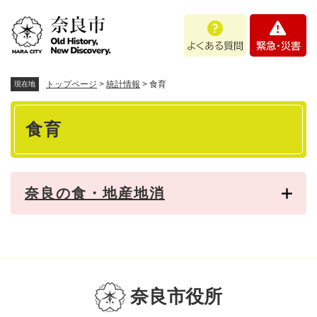
ペ
メニューを飛ばして本文へ
よ
緊
ー
く
急
ジ
あ
・
の
る
災
先
質
害
頭
トップページ
>
統計情報
>
食育
現在地
問
で
本
す
食育
。
文
奈良の食・地産地消
奈良市役所