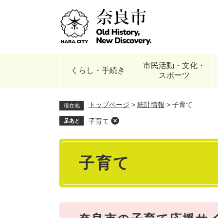
ペ
ー
ジ
の
先
頭
市民活動・文化・
で
くらし・手続き
スポーツ
す
。
トップページ
>
統計情報
>
子育て
現在地
子育て
足あと
本
子育て
文