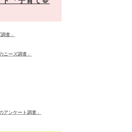
イト「子育て＠
ズ調査」
のニーズ調査」
めのアンケート調査」