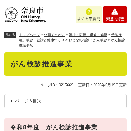
ペ
メニューを飛ばして本文へ
よ
緊
ー
く
急
ジ
あ
・
の
る
災
先
質
害
頭
トップページ
>
分類でさがす
>
福祉・医療・保健・健康
>
予防接
現在地
問
で
種、検診・健診と健康づくり
>
おとなの検診・がん検診
>
がん検診
推進事業
す
。
本
がん検診推進事業
文
ページID：0215669
更新日：2026年6月19日更新
ページ内目次
令和8年度 がん検診推進事業