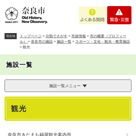
ペ
メニューを飛ばして本文へ
よ
緊
ー
く
急
ジ
あ
・
の
る
災
先
質
害
頭
トップページ
>
分類でさがす
>
市政情報
>
市の概要（プロフィー
現在地
問
で
ル）
>
奈良市の施設
>
施設一覧
>
スポーツ・文化・観光・教育施設
>
観光
す
。
施設一覧
施設一覧メニュー
本
観光
文
奈良市きたまち鍋屋観光案内所