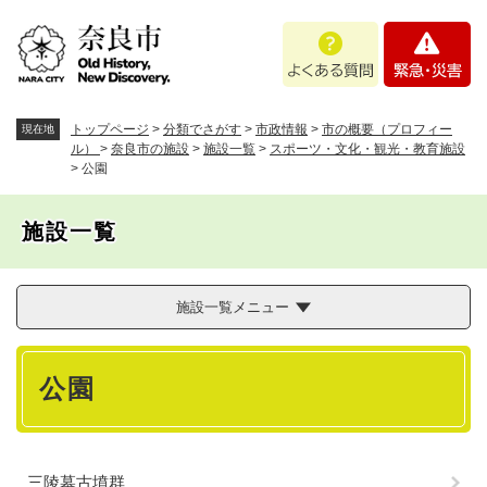
ペ
メニューを飛ばして本文へ
よ
緊
ー
く
急
ジ
あ
・
の
る
災
先
質
害
頭
トップページ
>
分類でさがす
>
市政情報
>
市の概要（プロフィー
現在地
問
で
ル）
>
奈良市の施設
>
施設一覧
>
スポーツ・文化・観光・教育施設
>
公園
す
。
施設一覧
施設一覧メニュー
本
公園
文
三陵墓古墳群