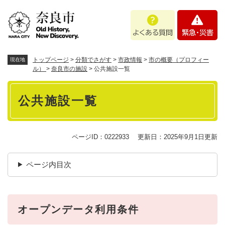
ペ
メニューを飛ばして本文へ
よ
緊
ー
く
急
ジ
あ
・
の
る
災
先
質
害
頭
トップページ
>
分類でさがす
>
市政情報
>
市の概要（プロフィー
現在地
問
で
ル）
>
奈良市の施設
>
公共施設一覧
す
本
。
公共施設一覧
文
ページID：0222933
更新日：2025年9月1日更新
ページ内目次
オープンデータ利用条件