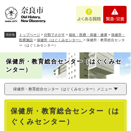
ペ
メニューを飛ばして本文へ
よ
緊
ー
く
急
ジ
あ
・
の
る
災
先
質
害
頭
トップページ
>
分類でさがす
>
福祉・医療・保健・健康
>
保健所・
現在地
問
で
医療施設
>
保健所（はぐくみセンター）
>
保健所・教育総合センタ
ー（はぐくみセンター）
す
。
保健所・教育総合センター（はぐくみセ
ンター）
保健所・教育総合センター（はぐくみセンター）メニュー
本
保健所・教育総合センター（は
文
ぐくみセンター）