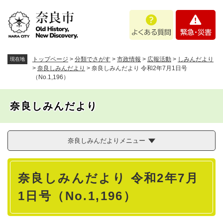
ペ
メニューを飛ばして本文へ
よ
緊
ー
く
急
ジ
あ
・
の
る
災
先
質
害
頭
トップページ
>
分類でさがす
>
市政情報
>
広報活動
>
しみんだより
現在地
問
で
>
奈良しみんだより
>
奈良しみんだより 令和2年7月1日号
（No.1,196）
す
。
奈良しみんだより
奈良しみんだよりメニュー
本
奈良しみんだより 令和2年7月
文
1日号（No.1,196）