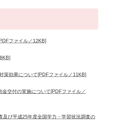
Fファイル／12KB]
KB]
策効果について[PDFファイル／11KB]
金交付の実施について[PDFファイル／
査及び平成25年度全国学力・学習状況調査の