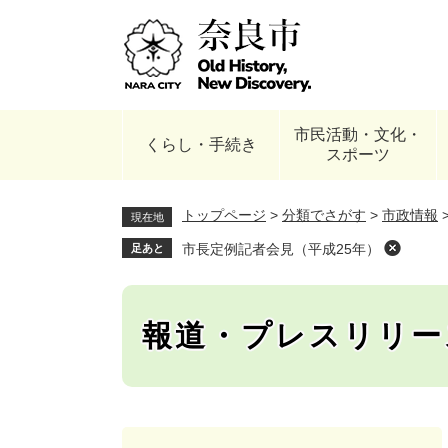
ペ
ー
ジ
の
先
頭
市民活動・文化・
で
くらし・手続き
スポーツ
す
。
トップページ
>
分類でさがす
>
市政情報
現在地
市長定例記者会見（平成25年）
足あと
報道・プレスリリー