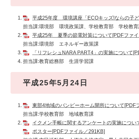
平成25年度 環境講座「ECOキッズ!ならの子ども
担当課:環境部 環境政策課、学校教育部 学校教育
平成25年 夏季の節電対策について[PDFファイル
担当課:環境部 エネルギー政策課
「リフレシュNARA PART4」の実施について[P
担当課:教育総務部 生涯学習課
平成25年5月24日
東部4地域のバンビーホーム開所について[PDFフ
担当課:学校教育部 地域教育課
イクメン手帳に関するアンケートの実施について[P
ポスター[PDFファイル／291KB]