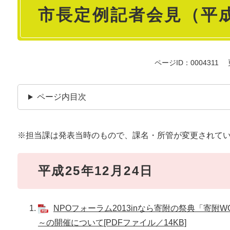
市長定例記者会見（平成
文
ページID：0004311
ページ内目次
※担当課は発表当時のもので、課名・所管が変更されて
平成25年12月24日
NPOフォーラム2013inなら寄附の祭典「寄
～の開催について[PDFファイル／14KB]