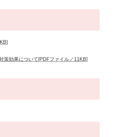
B]
策効果について[PDFファイル／11KB]