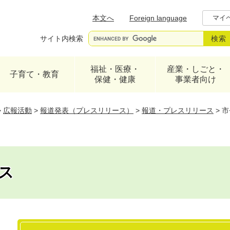
メニューを飛ばして本文へ
本文へ
Foreign language
マイ
サイト内検索
福祉・医療・
産業・しごと・
子育て・教育
保健・健康
事業者向け
>
広報活動
>
報道発表（プレスリリース）
>
報道・プレスリリース
>
市
ス
本