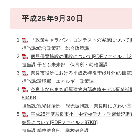
平成25年9月30日
「政策キャラバン」コンテストの実施について[PD
担当課:総合政策部 総合政策課
病児保育施設の開設について[PDFファイル／128
担当課:子ども未来部 保育所・幼稚園課
奈良市役所における平成25年夏季(8月分)の節電対
担当課:環境部 エネルギー政策課
奈良市ならまち町屋建物内部改修モデル事業補助
844KB]
担当課:観光経済部 観光振興課 奈良町にぎわい室
平成25年度奈良市小・中学校学力・学習状況調
結果について[PDFファイル／87KB]
担当課:学校教育部 学校教育課