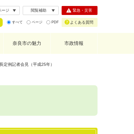
ページ
閲覧補助
緊急・災害
よくある質問
すべて
ページ
PDF
奈良市の魅力
市政情報
長定例記者会見（平成25年）