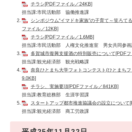
チラシ[PDFファイル／24KB]
担当課:市民活動部 協働推進課
シンポジウム“イマドキ家族”の子育て～笑ろてる
ファイル／12KB]
チラシ[PDFファイル／1.6MB]
担当課:市民活動部 人権文化推進室 男女共同参画
多賀城市復興支援酒の特別販売について[PDFファ
担当課:観光経済部 観光戦略課
奈良ひとまち大学フォトコンテスト(ひとまちフォ
9.0KB]
チラシ、実施要項[PDFファイル／841KB]
担当課:教育総務部 生涯学習課
スタートアップ都市推進協議会の設立について[PD
担当課:観光経済部 商工労政課
平成25年11月22日