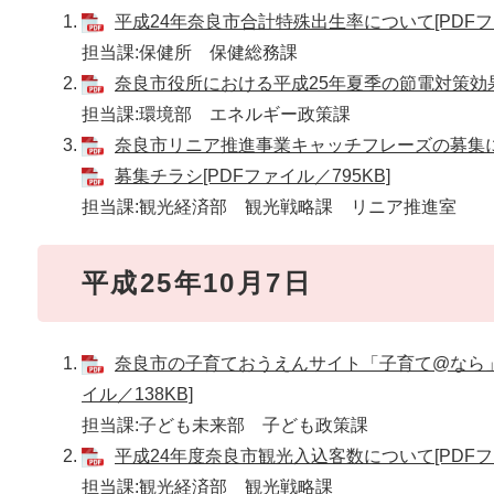
平成24年奈良市合計特殊出生率について[PDFファ
担当課:保健所 保健総務課
奈良市役所における平成25年夏季の節電対策効果に
担当課:環境部 エネルギー政策課
奈良市リニア推進事業キャッチフレーズの募集につ
募集チラシ[PDFファイル／795KB]
担当課:観光経済部 観光戦略課 リニア推進室
平成25年10月7日
奈良市の子育ておうえんサイト「子育て@なら」
イル／138KB]
担当課:子ども未来部 子ども政策課
平成24年度奈良市観光入込客数について[PDFファ
担当課:観光経済部 観光戦略課