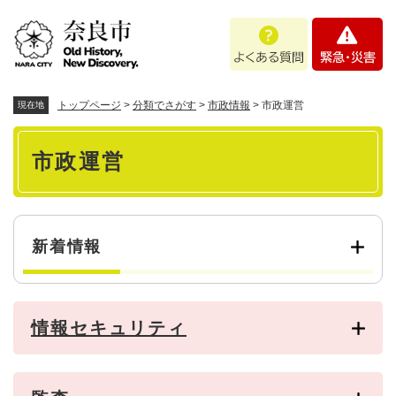
ペ
メニューを飛ばして本文へ
よ
緊
ー
く
急
ジ
あ
・
の
る
災
先
質
害
頭
トップページ
>
分類でさがす
>
市政情報
>
市政運営
現在地
問
で
本
す
市政運営
。
文
新着情報
情報セキュリティ