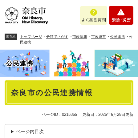
ペ
メニューを飛ばして本文へ
よ
緊
ー
く
急
ジ
あ
・
の
る
災
先
質
害
頭
トップページ
>
分類でさがす
>
市政情報
>
市政運営
>
公民連携
>
公
現在地
問
で
民連携
す
。
公民連携
本
奈良市の公民連携情報
文
ページID：0215865
更新日：2026年6月29日更新
ページ内目次