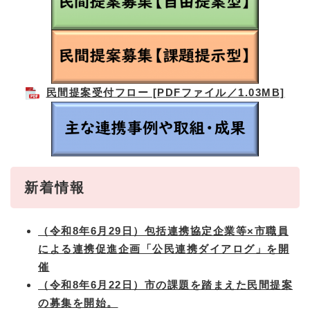
民間提案受付フロー [PDFファイル／1.03MB]
新着情報
（令和8年6月29日）包括連携協定企業等×市職員
による連携促進企画「公民連携ダイアログ」を開
催
（令和8年6月22日）市の課題を踏まえた民間提案
の募集を開始。