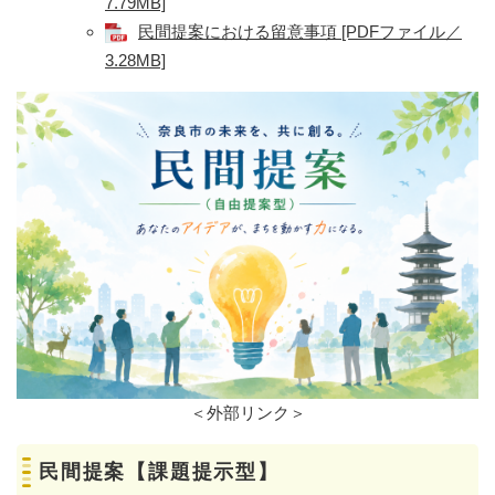
7.79MB]
民間提案における留意事項 [PDFファイル／
3.28MB]
＜外部リンク＞
民間提案
【課題提示型】