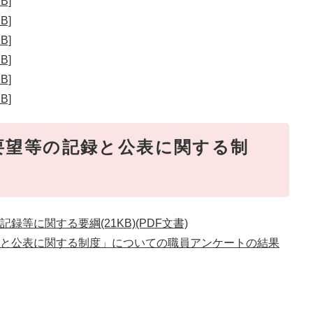
B]
B]
B]
B]
B]
B]
要望等の記録と公表に関する制
等に関する要綱(21KB)(PDF文書)
と公表に関する制度」についての職員アンケートの結果