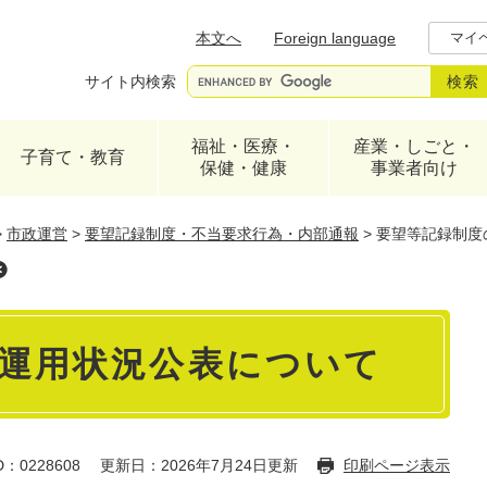
メニューを飛ばして本文へ
本文へ
Foreign language
マイ
サイト内検索
福祉・医療・
産業・しごと・
子育て・教育
保健・健康
事業者向け
>
市政運営
>
要望記録制度・不当要求行為・内部通報
>
要望等記録制度
運用状況公表について
：0228608
更新日：2026年7月24日更新
印刷ページ表示