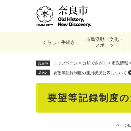
ペ
ー
ジ
の
先
頭
市民活動・文化・
で
くらし・手続き
スポーツ
す
。
トップページ
>
分類でさがす
>
市政情報
現在地
要望等記録制度の運用状況公表について
足あと
本
要望等記録制度の
文
ページID