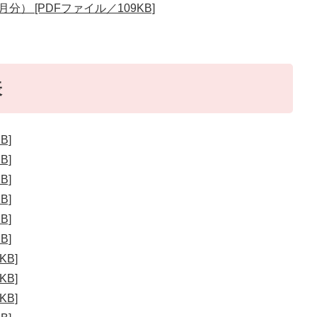
分） [PDFファイル／109KB]
表
B]
B]
B]
B]
B]
B]
KB]
KB]
KB]