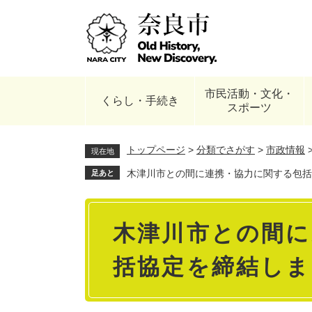
ペ
ー
ジ
の
先
頭
市民活動・文化・
で
くらし・手続き
スポーツ
す
。
トップページ
>
分類でさがす
>
市政情報
現在地
木津川市との間に連携・協力に関する包括
足あと
本
木津川市との間に
文
括協定を締結しま