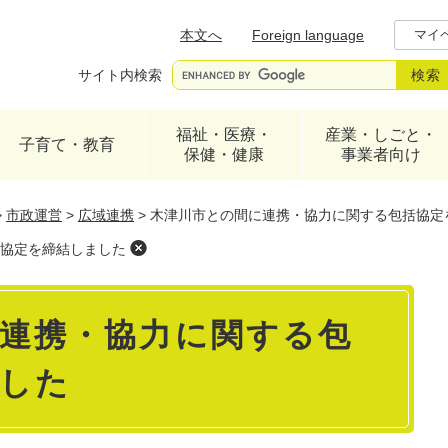
メニューを飛ばして本文へ
本文へ
Foreign language
マイ
サイト内検索
福祉・医療・
産業・しごと・
子育て・教育
保健・健康
事業者向け
>
市政運営
>
広域連携
>
木津川市との間に連携・協力に関する包括協定
協定を締結しました
連携・協力に関する包
した