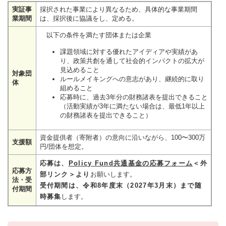
実証事
採択された事業により異なるため、具体的な事業期間
業期間
は、採択後に協議をし、定める。
以下の条件を満たす団体または企業
課題領域に対する優れたアイディアや実績があ
り、政策共創を通して社会的インパクトの拡大が
見込めること
対象団
ルールメイキングへの意志があり、継続的に取り
体
組めること
応募時に、過去3年分の財務諸表を提出できること
（活動実績が3年に満たない場合は、最低1年以上
の財務諸表を提出できること）
資金提供者（寄附者）の意向に沿いながら、100〜300万
支援額
円/団体を想定。
応募は、
Policy Fund共通基金の応募フォーム
＜外
応募方
部リンク＞
より
お願いします。
法・受
受付期間は、令和8年度末（2027年3月末）まで随
付期間
時募集
します。