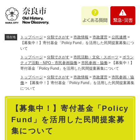
ペ
メニューを飛ばして本文へ
よ
緊
ー
く
急
ジ
あ
・
の
る
災
先
質
害
頭
トップページ
>
分類でさがす
>
市政情報
>
市政運営
>
公民連携
>
現在地
問
で
【募集中！】寄付基金「Policy Fund」を活用した民間提案募集につ
いて
す
。
トップページ
>
分類でさがす
>
市民活動・文化・スポーツ
>
ボラン
ティア活動・NPO・市民参画協働
>
市民参画・協働
>
【募集中！】
寄付基金「Policy Fund」を活用した民間提案募集について
トップページ
>
分類でさがす
>
市政情報
>
市政運営
>
市民参画・協
働
>
【募集中！】寄付基金「Policy Fund」を活用した民間提案募集
について
本
【募集中！】寄付基金「Policy
文
Fund」を活用した民間提案募
集について