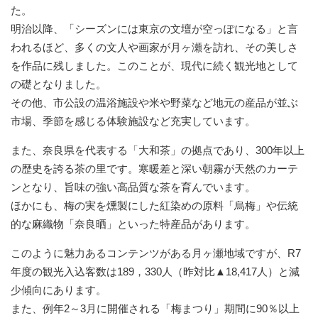
た。
明治以降、「シーズンには東京の文壇が空っぽになる」と言
われるほど、多くの文人や画家が月ヶ瀬を訪れ、その美しさ
を作品に残しました。このことが、現代に続く観光地として
の礎となりました。
その他、市公設の温浴施設や米や野菜など地元の産品が並ぶ
市場、季節を感じる体験施設など充実しています。
また、奈良県を代表する「大和茶」の拠点であり、300年以上
の歴史を誇る茶の里です。寒暖差と深い朝霧が天然のカーテ
ンとなり、旨味の強い高品質な茶を育んでいます。
ほかにも、梅の実を燻製にした紅染めの原料「烏梅」や伝統
的な麻織物「奈良晒」といった特産品があります。
このように魅力あるコンテンツがある月ヶ瀬地域ですが、R7
年度の観光入込客数は189，330人（昨対比▲18,417人）と減
少傾向にあります。
また、例年2～3月に開催される「梅まつり」期間に90％以上