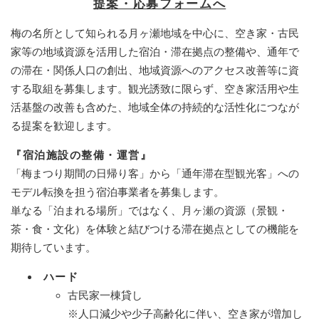
提案・応募フォームへ
梅の名所として知られる月ヶ瀬地域を中心に、空き家・古民
家等の地域資源を活用した宿泊・滞在拠点の整備や、通年で
の滞在・関係人口の創出、地域資源へのアクセス改善等に資
する取組を募集します。観光誘致に限らず、空き家活用や生
活基盤の改善も含めた、地域全体の持続的な活性化につなが
る提案を歓迎します。​
『宿泊施設の整備・運営』
「梅まつり期間の日帰り客」から「通年滞在型観光客」への
モデル転換を担う宿泊事業者を募集します。
単なる「泊まれる場所」ではなく、月ヶ瀬の資源（景観・
茶・食・文化）を体験と結びつける滞在拠点としての機能を
期待しています。
ハード
古民家一棟貸し
※人口減少や少子高齢化に伴い、空き家が増加し