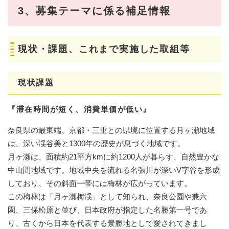
3、募集テーマに係る補足情報
​​現状・課題、これまで実施した取組等
現状課題
『滞在時間が短く、消費単価が低い』
奈良県の最東端、京都・三重との県境に位置する月ヶ瀬地域
は、深い渓谷美と1300年の歴史が息づく地域です。
月ヶ瀬は、面積約21平方kmに約1200人が暮らす、自然豊かな
中山間地域です。地域中央を流れる名張川が深いV字谷を形成
しており、その斜面一帯には梅林が広がっています。
この梅林は「月ヶ瀬梅渓」として知られ、奈良公園や兼六
園、三保松原と並び、日本政府が指定した名勝第一号であ
り、古くから日本を代表する景勝地として愛されてきまし