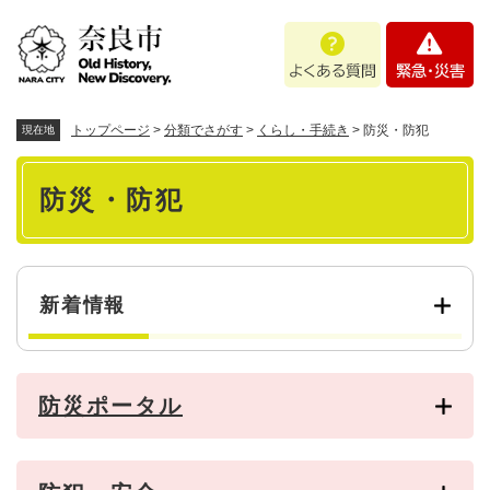
ペ
メニューを飛ばして本文へ
よ
緊
ー
く
急
ジ
あ
・
の
る
災
先
質
害
頭
トップページ
>
分類でさがす
>
くらし・手続き
>
防災・防犯
現在地
問
で
本
す
防災・防犯
。
文
新着情報
防災ポータル