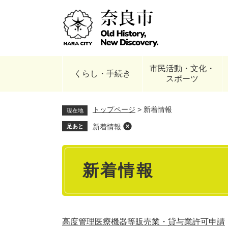
ペ
ー
ジ
の
先
頭
市民活動・文化・
で
くらし・手続き
スポーツ
す
。
トップページ
>
新着情報
現在地
新着情報
足あと
本
新着情報
文
高度管理医療機器等販売業・貸与業許可申請