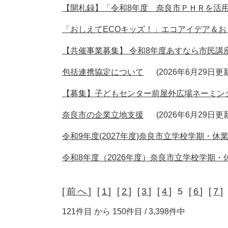
【開札録】「令和8年度 奈良市ＰＨＲを活
「おしえてECOキッズ！」エコアイデア＆
【共催事業募集】 令和8年度あすなら市民
包括連携協定について
2026年6月29日更
【募集】子どもセンター前屋外広場ネーミン
奈良市の企業立地支援
2026年6月29日更
令和9年度(2027年度)奈良市立学校学期・休
令和8年度（2026年度）奈良市立学校学期・
[
前へ
] [
1
] [
2
] [
3
] [
4
] 5 [
6
] [
7
]
121件目 から 150件目 / 3,398件中