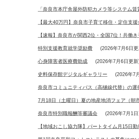
「奈良市本庁舎屋外防犯カメラ等システム賃
【最大40万円】奈良市子育て移住・定住支援
【速報】奈良市が関西2位・全国7位！共働き
特別支援教育就学奨励費
2026年7月6日
心身障害者医療費助成
2026年7月6日更新
史料保存館デジタルギャラリー
2026年
奈良市コミュニティバス（高樋線代替）の運
7月18日（土曜日）夏の地産地消フェア（朝
奈良市特別職報酬等審議会
2026年7月1
【地域おこし協力隊】パートタイム月15日勤