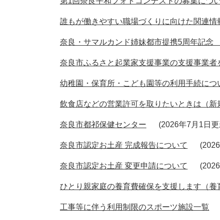
第1回奈良平和フォトコンテストの募集につ
誰もが働きやすい職場づくりに向けた関連情
奈良・サマルカンド姉妹都市提携5周年記念
奈良市ふるさと起業家支援事業の支援事業者
幼稚園・保育所・こども園等の利用手続につ
飲食店などの営業許可を取りたいときは（新
奈良市都祁保健センター
2026年7月1日
奈良市認定お土産 完成報告について
20
奈良市認定お土産 変更申請について
20
ひとり親家庭の養育費確保を支援します（養
工事等に伴う利用制限のスポーツ施設一覧