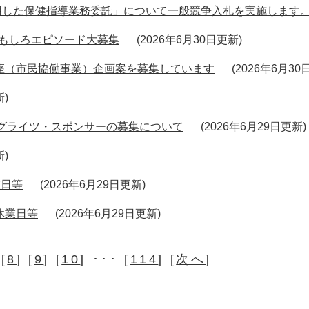
用した保健指導業務委託」について一般競争入札を実施します
おもしろエピソード大募集
2026年6月30日更新
講座（市民協働事業）企画案を募集しています
2026年6月3
新
グライツ・スポンサーの募集について
2026年6月29日更新
新
業日等
2026年6月29日更新
休業日等
2026年6月29日更新
 [
8
] [
9
] [
10
] ･･･ [
114
] [
次へ
]