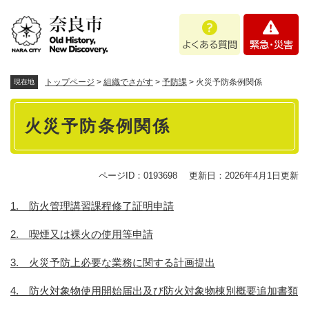
ペ
メニューを飛ばして本文へ
よ
緊
ー
く
急
ジ
あ
・
の
る
災
先
質
害
頭
トップページ
>
組織でさがす
>
予防課
>
火災予防条例関係
現在地
問
で
本
す
火災予防条例関係
。
文
ページID：0193698
更新日：2026年4月1日更新
1. 防火管理講習課程修了証明申請
2. 喫煙又は裸火の使用等申請
3. 火災予防上必要な業務に関する計画提出
4. 防火対象物使用開始届出及び防火対象物棟別概要追加書類