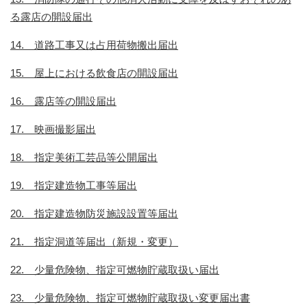
る露店の開設届出
14. 道路工事又は占用荷物搬出届出
15. 屋上における飲食店の開設届出
16. 露店等の開設届出
17. 映画撮影届出
18. 指定美術工芸品等公開届出
19. 指定建造物工事等届出
20. 指定建造物防災施設設置等届出
21. 指定洞道等届出（新規・変更）
22. 少量危険物、指定可燃物貯蔵取扱い届出
23. 少量危険物、指定可燃物貯蔵取扱い変更届出書