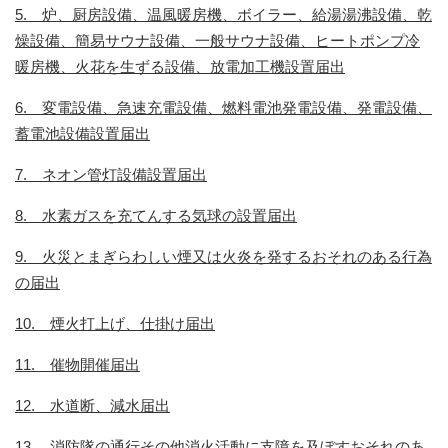
5. 炉、厨房設備、温風暖房機、ボイラー、給湯湯沸設備、乾
燥設備、簡易サウナ設備、一般サウナ設備、ヒートポンプ冷
暖房機、火花を生ずる設備、放電加工機設置届出
6. 変電設備、急速充電設備、燃料電池発電設備、発電設備、
蓄電池設備設置届出
7. ネオン管灯設備設置届出
8. 水素ガスを充てんする気球の設置届出
9. 火災とまぎらわしい煙又は火炎を発するおそれのある行為
の届出
10. 煙火打上げ、仕掛け届出
11. 催物開催届出
12. 水道断、減水届出
13. 消防隊の通行その他消火活動に支障を及ぼすおそれのあ