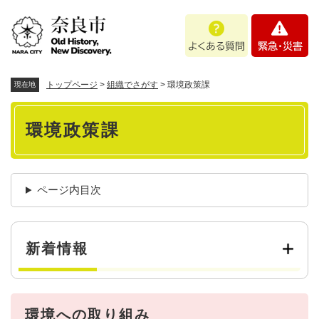
ペ
メニューを飛ばして本文へ
よ
緊
ー
く
急
ジ
あ
・
の
る
災
先
質
害
頭
トップページ
>
組織でさがす
>
環境政策課
現在地
問
で
本
す
環境政策課
。
文
ページ内目次
新着情報
環境への取り組み