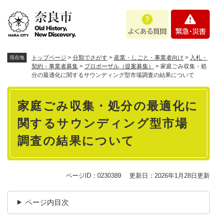
ペ
メニューを飛ばして本文へ
よ
緊
ー
く
急
ジ
あ
・
の
る
災
先
質
害
頭
トップページ
>
分類でさがす
>
産業・しごと・事業者向け
>
入札・
現在地
問
で
契約・事業者募集
>
プロポーザル（提案募集）
>
家庭ごみ収集・処
分の最適化に関するサウンディング型市場調査の結果について
す
。
本
家庭ごみ収集・処分の最適化に
文
関するサウンディング型市場
調査の結果について
ページID：0230389
更新日：2026年1月28日更新
ページ内目次