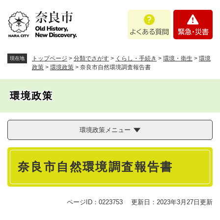
ペ
メニューを飛ばして本文へ
よ
緊
ー
く
急
ジ
あ
・
の
る
災
先
質
害
頭
トップページ
>
分類でさがす
>
くらし・手続き
>
環境・衛生
>
環境
現在地
問
で
政策
>
環境政策
>
奈良市自然環境調査報告書
す
。
環境政策
環境政策メニュー
本
奈良市自然環境調査報告書
文
ページID：0223753
更新日：2023年3月27日更新