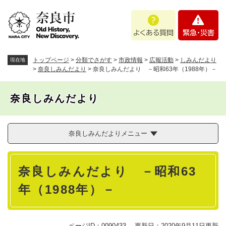
ペ
メニューを飛ばして本文へ
よ
緊
ー
く
急
ジ
あ
・
の
る
災
先
質
害
頭
トップページ
>
分類でさがす
>
市政情報
>
広報活動
>
しみんだより
現在地
問
で
>
奈良しみんだより
>
奈良しみんだより －昭和63年（1988年）－
す
。
奈良しみんだより
奈良しみんだよりメニュー
本
奈良しみんだより －昭和63
文
年（1988年）－
ページID：0090433
更新日：2020年9月11日更新