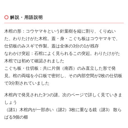
解説・用語説明
木棺の形：コウヤマキという針葉樹を縦に割り、くりぬい
た、わりたけがた木棺。蓋・身・こぐち板はコウヤマキで、
仕切板のみスギで作製。蓋は全体の3分の1が残存
なわかけ突起：石棺によく見られるこの突起。わりたけがた
木棺では初めて確認されました
こぐち板・仕切板：共に片側（南西）のみ直立した形で発
見。棺の両端を小口板で密封し、その内部空間が2枚の仕切板
で3分割されていました
木棺内で発見された3つの謎。次のページで詳しく見ていきま
しょう
（謎1）木棺内が一部赤い（謎2）3枚に重なる鏡（謎3） 散ら
ばる9個の櫛