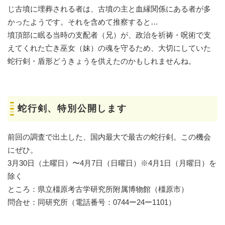
じ古墳に埋葬される者は、古墳の主と血縁関係にある者が多
かったようです。それを含めて推察すると…
墳頂部に眠る当時の支配者（兄）が、政治を祈祷・呪術で支
えてくれた亡き巫女（妹）の魂を守るため、大切にしていた
蛇行剣・盾形どうきょうを供えたのかもしれませんね。
蛇行剣、特別公開します
前回の調査で出土した、国内最大で最古の蛇行剣。この機会
にぜひ。
3月30日（土曜日）〜4月7日（日曜日）※4月1日（月曜日）を
除く
ところ：県立橿原考古学研究所附属博物館（橿原市）
問合せ：同研究所（電話番号：0744ー24ー1101）