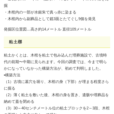
掘
・木棺内の一部が水銀朱で真っ赤に染まる
・木棺内から副葬品として鏡3面とたてぐし9個を発見
発掘区位置図…高さ約14メートル 直径109メートル
粘土槨
粘土かくとは、木棺を粘土で包み込んだ埋葬施設で、古墳時
代の前期〜中期に見られます。今回の調査では、今まで明ら
かになっていなかった構築方法が、初めて判明しました。
▪構築方法
（1）古墳に墓穴を堀り、木棺の身（下部）が埋まる程度さら
に掘る
（2）薄く粘土を敷いた後、木棺の身を置き、遺骸や埋葬品を
納めて蓋を閉める
（3）30～40センチメートル位の粘土ブロックを2～3段、木棺