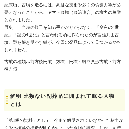
紀末頃。古墳を造るには、高度な技術や多くの労働力等が必
要となったことから、ヤマト政権（政治連合）の権力の象徴
とされました。
歴史上、当時の様子を知る手がかりが少なく、「空白の4世
紀」「謎の4世紀」と言われる頃に作られたのが富雄丸山古
墳。謎を解き明かす鍵が、今回の発見によって見つかるかも
しれません。
古墳の種類…前方後円墳・方墳・円墳・帆立貝形古墳・前方
後方墳
解明 比類ない副葬品に囲まれて眠る人物
とは
「第1級の資料」として、今まで解明されていなかった粘土か
くや木棺等の構造が明らかになった今回の調査。しかし同時