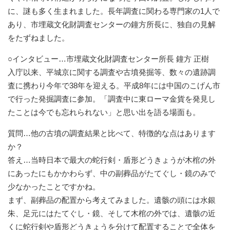
に、謎も多く生まれました。長年調査に関わる専門家の1人で
あり、市埋蔵文化財調査センターの鐘方所長に、独自の見解
をたずねました。
○インタビュー…市埋蔵文化財調査センター所長 鐘方 正樹
入庁以来、平城京に関する調査や古墳発掘等、数々の遺跡調
査に携わり今年で38年を迎える。平成8年には中国のこげん市
で行った発掘調査に参加。「調査中に東ローマ金貨を発見し
たことは今でも忘れられない」と思い出を語る場面も。
質問…他の古墳の調査結果と比べて、特徴的な点はあります
か？
答え…当時日本で最大の蛇行剣・盾形どうきょうが木棺の外
にあったにもかかわらず、中の副葬品がたてぐし・鏡のみで
少なかったことですかね。
まず、副葬品の配置から考えてみました。遺骸の頭には水銀
朱、足元にはたてぐし・鏡、そして木棺の外では、遺骸の近
くに蛇行剣や盾形どうきょうを分けて配置することで全体を