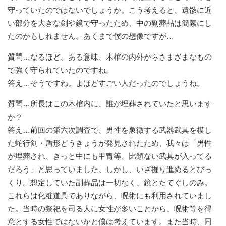
守っていたのではないでしょうか。こう考えると、遺骸に近
い部分を大きな剣や鏡で守ったため、中の副葬品は簡素にし
たのかもしれません。あくまで僕の想像ですが…
質問…なるほど。ある意味、木棺の内外からさまざまなもの
で強く守られていたのですね。
答え…そうですね。よほどすごい人だったのでしょうね。
質問…所長はこの木棺内に、誰が埋葬されていたと思います
か？
答え…前回の第六次調査で、男性を象徴する武器武具を模し
た蛇行剣・盾形どうきょうが発見されたため、我々は「男性
が埋葬され、きっと中にも甲冑等、比類ない武具が入ってる
だろう」と思っていました。しかし、いざ掘り進めるとびっ
くり。想定していた副葬品は一切なく、鏡とたてぐしのみ。
これらは化粧道具でありながら、呪術にも利用されていまし
た。当時の祭祀を司る人に女性が多いことから、呪術等を得
意とする女性ではないかと僕は考えています。また当時、同