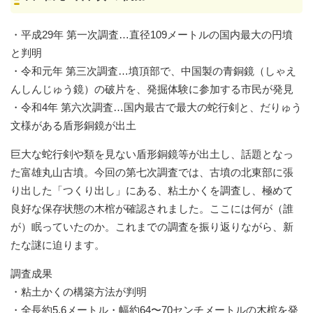
・平成29年 第一次調査…直径109メートルの国内最大の円墳
と判明
・令和元年 第三次調査…墳頂部で、中国製の青銅鏡（しゃえ
んしんじゅう鏡）の破片を、発掘体験に参加する市民が発見
・令和4年 第六次調査…国内最古で最大の蛇行剣と、だりゅう
文様がある盾形銅鏡が出土
巨大な蛇行剣や類を見ない盾形銅鏡等が出土し、話題となっ
た富雄丸山古墳。今回の第七次調査では、古墳の北東部に張
り出した「つくり出し」にある、粘土かくを調査し、極めて
良好な保存状態の木棺が確認されました。ここには何が（誰
が）眠っていたのか。これまでの調査を振り返りながら、新
たな謎に迫ります。
調査成果
・粘土かくの構築方法が判明
・全長約5.6メートル・幅約64〜70センチメートルの木棺を発