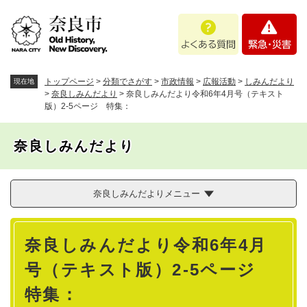
ペ
メニューを飛ばして本文へ
よ
緊
ー
く
急
ジ
あ
・
の
る
災
先
質
害
頭
トップページ
>
分類でさがす
>
市政情報
>
広報活動
>
しみんだより
現在地
問
で
>
奈良しみんだより
>
奈良しみんだより令和6年4月号（テキスト
版）2-5ページ 特集：
す
。
奈良しみんだより
奈良しみんだよりメニュー
本
奈良しみんだより令和6年4月
文
号（テキスト版）2-5ページ
特集：