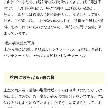
に向けているため、鏡背面の文様が確認できず、鏡式等は不
明です（3月中の調査で、1枚ずつ取り上げ鏡式を確認）。
注目：一般的には遺骸の全周や顔周りに、魔除けとして置か
れることが多い鏡。これが3枚重ねられて、遺骸から離れた場
所に納められていたのはなぜなのか。専門家の間でも謎が深
まっています。
3枚の青銅鏡の写真
上から順に1号鏡：直径21.5センチメートル、 2号鏡：直径19
センチメートル 、3号鏡：直径19.8センチメートル
棺内に散らばる9個の櫛
主室の南東端（遺骸の足元付近）からは漆塗りのたてぐしが9
個出土。竹製のため、腐食が進み欠損部分も多いですが、内2
個は全形をよく留めています。たてぐしは装身具として、ま