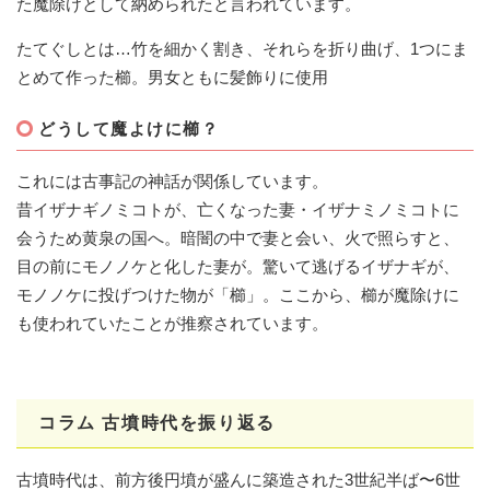
た魔除けとして納められたと言われています。
たてぐしとは…竹を細かく割き、それらを折り曲げ、1つにま
とめて作った櫛。男女ともに髪飾りに使用
どうして魔よけに櫛？
これには古事記の神話が関係しています。
昔イザナギノミコトが、亡くなった妻・イザナミノミコトに
会うため黄泉の国へ。暗闇の中で妻と会い、火で照らすと、
目の前にモノノケと化した妻が。驚いて逃げるイザナギが、
モノノケに投げつけた物が「櫛」。ここから、櫛が魔除けに
も使われていたことが推察されています。
コラム 古墳時代を振り返る
古墳時代は、前方後円墳が盛んに築造された3世紀半ば〜6世