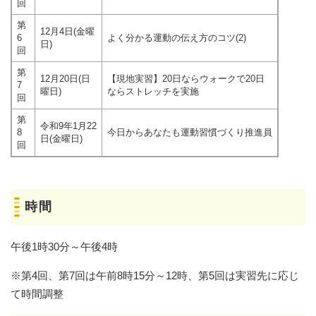
回
第
12月4日(金曜
6
よく分かる運動の伝え方のコツ(2)
日)
回
第
12月20日(日
【現地実習】20日ならウォークで20日
7
曜日)
ならストレッチを実施
回
第
令和9年1月22
8
今日からあなたも運動習慣づくり推進員
日(金曜日)
回
時間
​午後1時30分～午後4時
※第4回、第7回は午前8時15分～12時、第5回は実習先に応じ
て時間調整