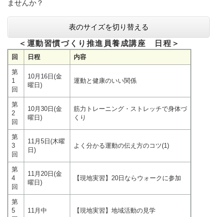
ませんか？
表のサイズを切り替える
＜運動習慣づくり推進員養成講座 日程＞
回
日程
内容
第
10月16日(金
1
運動と健康のいい関係
曜日)
回
第
10月30日(金
筋力トレーニング・ストレッチで身体づ
2
曜日)
くり
回
第
11月5日(木曜
3
よく分かる運動の伝え方のコツ(1)
日)
回
第
11月20日(金
4
【現地実習】20日ならウォークに参加
曜日)
回
第
5
11月中
【現地実習】地域活動の見学