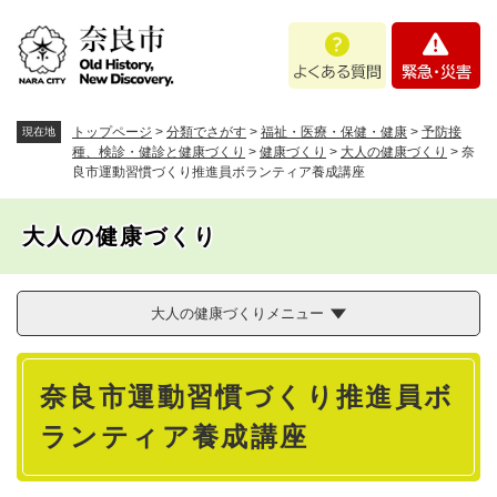
ペ
メニューを飛ばして本文へ
よ
緊
ー
く
急
ジ
あ
・
の
る
災
先
質
害
頭
トップページ
>
分類でさがす
>
福祉・医療・保健・健康
>
予防接
現在地
問
で
種、検診・健診と健康づくり
>
健康づくり
>
大人の健康づくり
>
奈
良市運動習慣づくり推進員ボランティア養成講座
す
。
大人の健康づくり
大人の健康づくりメニュー
本
奈良市運動習慣づくり推進員ボ
文
ランティア養成講座