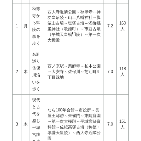
秋篠
西大寺近隣公園～秋篠寺～神
寺か
功皇后陵～山上八幡神社～瓢
ら御
箪山古墳～塩塚古墳～添御縣
160
1
月
7.2
坐神社（歌姫町）～市庭古墳
人
陵の
（平城天皇楊
陵）～第一次
森を
大極殿
歩く
名刹
巡り
西ノ京駅～薬師寺～柏木公園
佐保
118
2
木
～大安寺～佐保川～芝辻町4
7.0
人
川沿
丁目緑地
いを
歩く
現代
と古
なら100年会館～市役所～長
代を
屋王邸跡～朱雀門～東院庭園
感じ
～第一次大極殿～平城宮跡資
151
3
木
7.0
料館～佐紀高塚古墳（称徳・
人
平城
孝謙天皇陵）～西大寺近隣公
宮跡
園