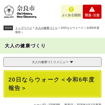
ペ
メニューを飛ばして本文へ
よ
緊
ー
く
急
ジ
あ
・
の
る
災
先
質
害
頭
トップページ
>
大人の健康づくり
>
20日ならウォーク＜令和6年度
現在地
問
で
報告＞
す
。
大人の健康づくり
大人の健康づくりメニュー
本
20日ならウォーク＜令和6年度
文
報告＞
ページID：0208385
更新日：2025年4月1日更新