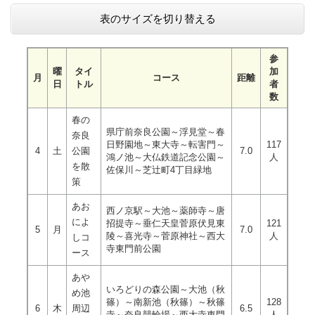
表のサイズを切り替える
参
曜
タイ
加
月
コース
距離
日
トル
者
数
春の
県庁前奈良公園～浮見堂～春
奈良
日野園地～東大寺～転害門～
117
4
土
公園
7.0
鴻ノ池～大仏鉄道記念公園～
人
を散
佐保川～芝辻町4丁目緑地
策
あお
西ノ京駅～大池～薬師寺～唐
によ
招提寺～垂仁天皇菅原伏見東
121
5
月
7.0
陵～喜光寺～菅原神社～西大
人
しコ
寺東門前公園
ース
あや
いろどりの森公園～大池（秋
め池
篠）～南新池（秋篠）～秋篠
128
6
木
周辺
6.5
寺～奈良競輪場～西大寺東門
人