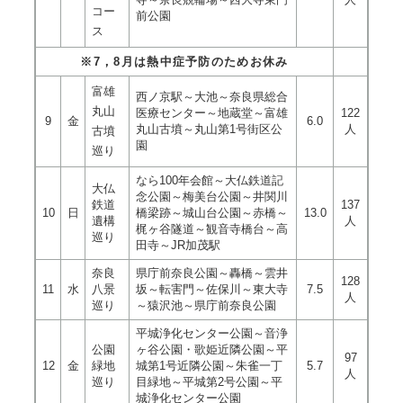
コー
前公園
ス
※7，8月は熱中症予防のためお休み
富雄
西ノ京駅～大池～奈良県総合
丸山
医療センター～地蔵堂～富雄
122
9
金
6.0
丸山古墳～丸山第1号街区公
人
古墳
園
巡り
なら100年会館～大仏鉄道記
大仏
念公園～梅美台公園～井関川
鉄道
137
10
日
橋梁跡～城山台公園～赤橋～
13.0
遺構
人
梶ヶ谷隧道～観音寺橋台～高
巡り
田寺～JR加茂駅
奈良
県庁前奈良公園～轟橋～雲井
128
11
水
八景
坂～転害門～佐保川～東大寺
7.5
人
巡り
～猿沢池～県庁前奈良公園
平城浄化センター公園～音浄
公園
ヶ谷公園・歌姫近隣公園～平
97
12
金
緑地
城第1号近隣公園～朱雀一丁
5.7
人
巡り
目緑地～平城第2号公園～平
城浄化センター公園