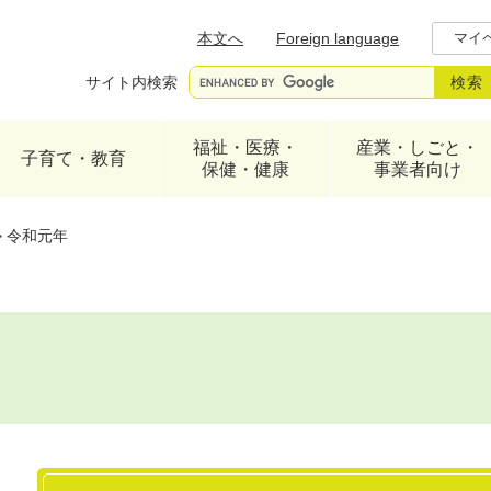
メニューを飛ばして本文へ
本文へ
Foreign language
マイ
サイト内検索
福祉・医療・
産業・しごと・
子育て・教育
保健・健康
事業者向け
>
令和元年
本