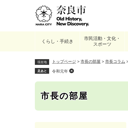
ペ
ー
ジ
の
先
頭
市民活動・文化・
で
くらし・手続き
スポーツ
す
。
トップページ
>
市長の部屋
>
市長コラム
現在地
令和元年
足あと
市長の部屋