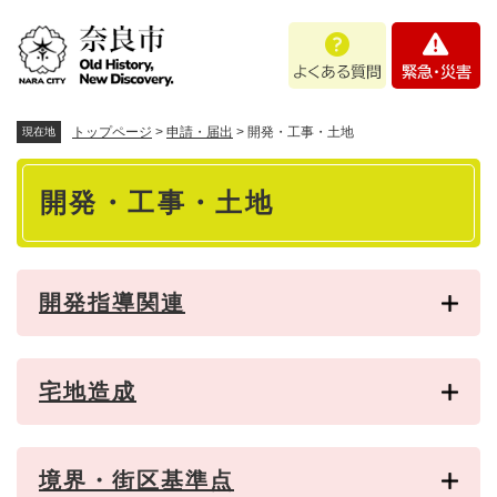
ペ
メニューを飛ばして本文へ
よ
緊
ー
く
急
ジ
あ
・
の
る
災
先
質
害
頭
トップページ
>
申請・届出
>
開発・工事・土地
現在地
問
で
本
す
開発・工事・土地
。
文
開発指導関連
宅地造成
境界・街区基準点