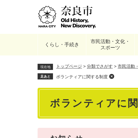
ペ
ー
ジ
の
先
頭
市民活動・文化・
で
くらし・手続き
スポーツ
す
。
トップページ
>
分類でさがす
>
市民活動
現在地
ボランティアに関する制度
足あと
本
ボランティアに
文